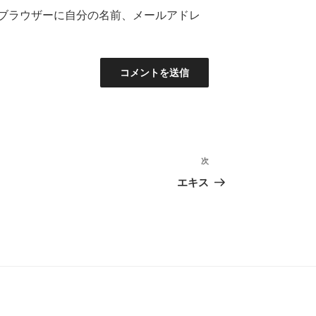
ブラウザーに自分の名前、メールアドレ
次
次
の
エキス
投
稿