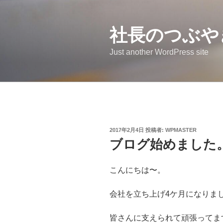
コ
ン
社長のつぶや
テ
ン
Just another WordPress site
ツ
へ
ス
キ
ッ
プ
投
2017年2月4日
投稿者:
WPMASTER
稿
ブログ始めました
日:
こんにちは〜。
会社を立ち上げ4ケ月になりま
皆さんに支えられて頑張ってま