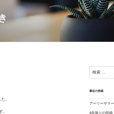
き
検
。
索:
最近の投稿
した。
アーリーサマ
す。
4年振りの投稿